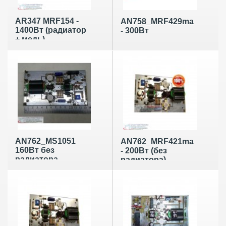
AR347 MRF154 -
AN758_MRF429ma
1400Вт (радиатор
- 300Вт
+ медь)
AN762_MS1051
AN762_MRF421ma
160Вт без
- 200Вт (без
радиатора
радиатора)