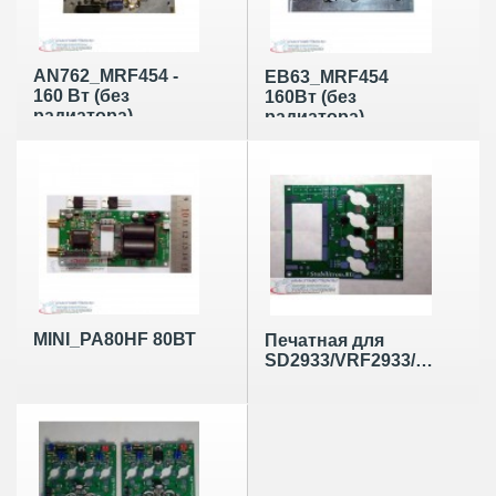
AN762_MRF454 -
EB63_MRF454
160 Вт (без
160Вт (без
радиатора)
радиатора)
MINI_PA80HF 80ВТ
Печатная для
SD2933/VRF2933/SD2943