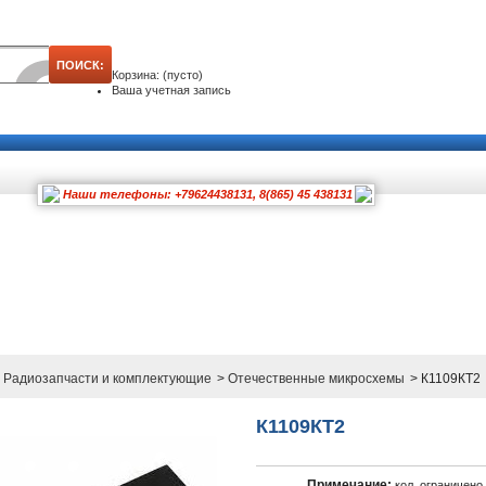
Корзина:
(пусто)
Ваша учетная запись
Наши телефоны: +79624438131, 8(865) 45 438131
Радиозапчасти и комплектующие
>
Отечественные микросхемы
>
К1109КТ2
К1109КТ2
Примечание:
кол. ограничено