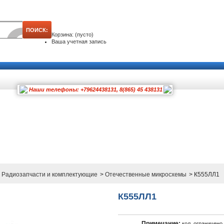
Корзина:
(пусто)
Ваша учетная запись
Наши телефоны: +79624438131, 8(865) 45 438131
Радиозапчасти и комплектующие
>
Отечественные микросхемы
>
К555ЛЛ1
К555ЛЛ1
Примечание:
кол. ограничено