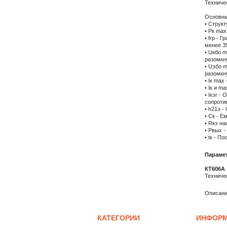
Техниче
Основны
• Структ
• Рк max
• fгр -
менее 3
• Uкбо 
разомкну
• Uэбо 
разомкну
• Iк max
• Iк и m
• Iкэr -
сопротив
• h21э 
• Ск - Е
• Rкэ н
• Рвых -
• tк - П
Парамет
КТ606А
Техниче
Описание
КАТЕГОРИИ
ИНФОР