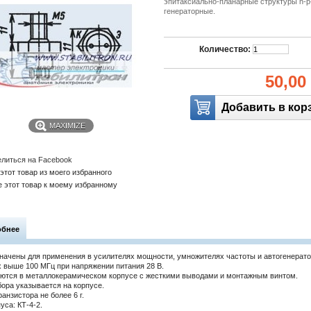
эпитаксиально-планарные структуры n-p
генераторные.
Количество:
50,00
MAXIMIZE
литься на Facebook
этот товар из моего избранного
е этот товар к моему избранному
обнее
начены для применения в усилителях мощности, умножителях частоты и автогенерато
х выше 100 МГц при напряжении питания 28 В.
ются в металлокерамическом корпусе с жесткими выводами и монтажным винтом.
бора указывается на корпусе.
анзистора не более 6 г.
уса: КТ-4-2.