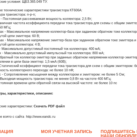
ские условия: ЩБ3.365.049 ТУ.
е технические характеристики транзистора КТ606А:
ура транзистора: n-p-n;
 - Постоянная рассеиваемая мощность коллектора: 2,5 Вт;
 Граничная частота коэффициента передачи тока транзистора для схемы с общим эмитте
50 МГц;
max - Максимальное напряжение коллектор-база при заданном обратном токе коллектор
той цепи эмиттера: 60 В;
max - Максимальное напряжение эмиттер-база при заданном обратном токе эмиттера и
той цепи коллектора: 4 В;
 - Максимально допустимый постоянный ток коллектора: 400 мА;
ax - Максимально допустимый импульсный ток коллектора: 800 мА;
 Обратный ток коллектор-эмиттер при заданных обратном напряжении коллектор-эмитте
лении в цепи база-эмиттер: 1,5 мкА (60В);
- Статический коэффициент передачи тока транзистора для схем с общим эмиттером: б
мкость коллекторного перехода: не более 10 пФ;
ас - Сопротивление насыщения между коллектором и эмиттером: не более 5 Ом;
 Выходная мощность транзистора: не менее 0,8 Вт на частоте 400 МГц;
остоянная времени цепи обратной связи на высокой частоте: не более 10 пс
ры, характеристики, описание:
ские характеристики:
Скачать PDF файл
 взято с сайта http://www.eandc.ru
МАЦИЯ
МОЯ УЧЕТНАЯ ЗАПИСЬ
ПОДПИШИТЕСЬ 
НАШИ ОБНОВЛ