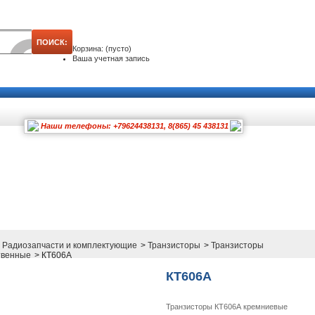
Корзина:
(пусто)
Ваша учетная запись
Наши телефоны: +79624438131, 8(865) 45 438131
Радиозапчасти и комплектующие
>
Транзисторы
>
Транзисторы
твенные
>
КТ606А
КТ606А
Транзисторы КТ606А кремниевые