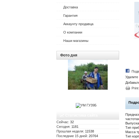
Доставка
Гарантия
Аккаунту продавца
О компании
Наши магазины
Фото дня
Поде
Удалите 
Добавьт
Print
Подр
Предназ
Статистика сайта
частота
Сейчас:
32
Выпуска
Сегодня:
1181
Тип при
Прошлая неделя:
11538
Масса тр
Последние 15 дней:
20764
Тип корп