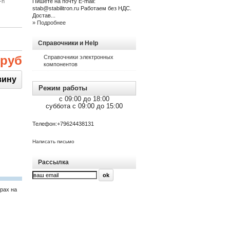
-n
Пишете на почту E-mail:
stab@stabilitron.ru Работаем без НДС.
Достав...
» Подробнее
Справочники и Help
 руб
Справочники электронных
компонентов
Режим работы
c 09:00 до 18:00
суббота c 09:00 до 15:00
Телефон:
+79624438131
Написать письмо
Рассылка
рах на