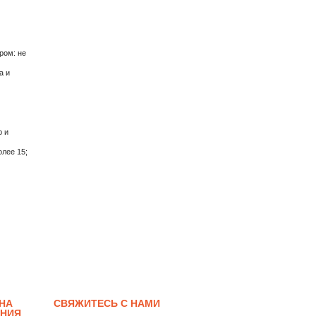
ром: не
а и
р и
олее 15;
НА
СВЯЖИТЕСЬ С НАМИ
ЕНИЯ