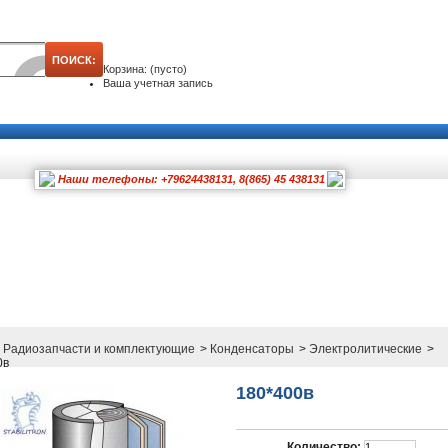
Корзина:
(пусто)
Ваша учетная запись
Наши телефоны: +79624438131, 8(865) 45 438131
Радиозапчасти и комплектующие
>
Конденсаторы
>
Электролитические
>
0в
180*400в
Количество: